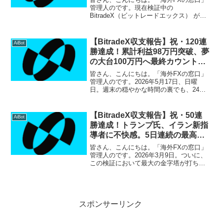
管理人のです。現在検証中の
BitradeX（ビットレードエックス） が、
本日、ついに歴史的な節目を迎えまし
た。 2月17日の収支報告ですが、なんと
開始以来無敗のまま 「30日間連続プラス
【BitradeX収支報告】祝・120連
AiBot
収益（30連勝...
勝達成！累計利益98万円突破、夢
の大台100万円へ最終カウントダ
ウン
皆さん、こんにちは。「海外FXの窓口」
管理人のです。2026年5月17日、日曜
日。週末の穏やかな時間の裏でも、24時
間稼働を続けるBitradeXは歴史的な節目
となる120連勝を達成しました！どのよう
な相場環境であっても、感情を挟まずに
【BitradeX収支報告】祝・50連
AiBot
淡々...
勝達成！トランプ氏、イラン新指
導者に不快感。5日連続の最高益
更新で累計20万円目前
皆さん、こんにちは。「海外FXの窓口」
管理人のです。2026年3月9日。ついに、
この検証において最大の金字塔が打ち立
てられました。 BitradeX（ビットレード
エックス）の運用を開始してから、つい
に一度も負けることなく 「50日間連続プ
ラ...
スポンサーリンク