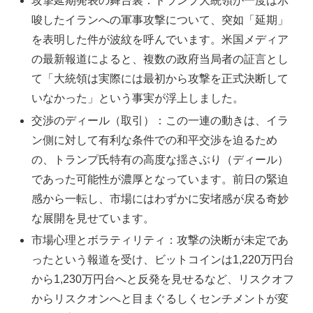
攻撃延期発表の舞台裏：トランプ大統領が一度は示
唆したイランへの軍事攻撃について、突如「延期」
を表明した件が波紋を呼んでいます。米国メディア
の最新報道によると、複数の政府当局者の証言とし
て「大統領は実際には最初から攻撃を正式決断して
いなかった」という事実が浮上しました。
交渉のディール（取引）：この一連の動きは、イラ
ン側に対して有利な条件での和平交渉を迫るため
の、トランプ氏特有の高度な揺さぶり（ディール）
であった可能性が濃厚となっています。前日の緊迫
感から一転し、市場にはわずかに安堵感が戻る奇妙
な展開を見せています。
市場心理とボラティリティ：攻撃の決断が未定であ
ったという報道を受け、ビットコインは1,220万円台
から1,230万円台へと反発を見せるなど、リスクオフ
からリスクオンへと目まぐるしくセンチメントが変