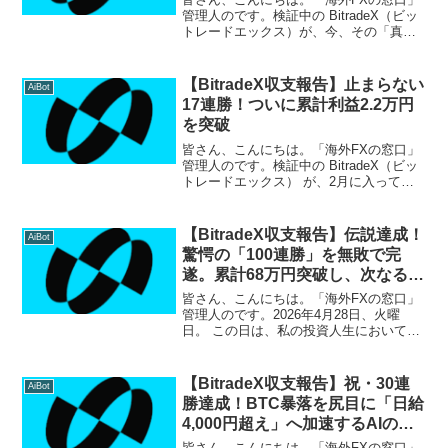
管理人のです。検証中の BitradeX（ビッ
トレードエックス）が、今、その「真
価」を世界中に知らしめています。 本日
3月1日の収支報告ですが、開始から一度
の負けもないまま 42日間連続プラス収益
【BitradeX収支報告】止まらない
AiBot
を更...
17連勝！ついに累計利益2.2万円
を突破
皆さん、こんにちは。「海外FXの窓口」
管理人のです。検証中の BitradeX（ビッ
トレードエックス） が、2月に入ってか
ら驚異的な加速を見せています。 本日2
月4日の収支報告ですが、またしてもプラ
ス収益で終了。ついに 17日間連続無敗
【BitradeX収支報告】伝説達成！
AiBot
と...
驚愕の「100連勝」を無敗で完
遂。累計68万円突破し、次なるス
テージへ
皆さん、こんにちは。「海外FXの窓口」
管理人のです。2026年4月28日、火曜
日。 この日は、私の投資人生において一
生忘れることのない「歴史的な日」とな
りました。 BitradeX（ビットレードエッ
クス）の検証を開始してから一日も欠か
【BitradeX収支報告】祝・30連
AiBot
すこと...
勝達成！BTC暴落を尻目に「日給
4,000円超え」へ加速するAIの衝
撃
皆さん、こんにちは。「海外FXの窓口」