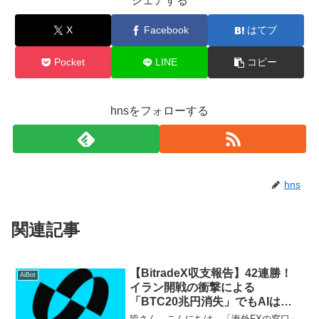
シェアする
X
Facebook
はてブ
Pocket
LINE
コピー
hnsをフォローする
hns
関連記事
【BitradeX収支報告】42連勝！
AiBot
イラン開戦の衝撃による
「BTC20兆円消失」でもAIは無
傷。累計12.8万円突破
皆さん、こんにちは。「海外FXの窓口」