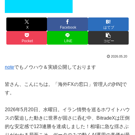
X
Facebook
はてブ
Pocket
LINE
コピー
2026.05.20
note
でもノウハウ＆実績公開しております
皆さん、こんにちは。「海外FXの窓口」管理人の[HN]で
す。
2026年5月20日、水曜日。イラン情勢を巡るホワイトハウ
スの緊迫した動きに世界が固さに呑む中、BitradeXは圧倒
的な安定感で123連勝を達成しました！相場に急な揺さぶ
りがかかる局面こそ、データのみで動くAI運用の真価が最