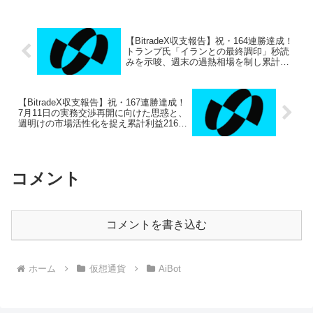
【BitradeX収支報告】祝・164連勝達成！
トランプ氏「イランとの最終調印」秒読
みを示唆、週末の過熱相場を制し累計利
益211万円突破！
【BitradeX収支報告】祝・167連勝達成！
7月11日の実務交渉再開に向けた思惑と、
週明けの市場活性化を捉え累計利益216万
円突破！
コメント
コメントを書き込む
ホーム
仮想通貨
AiBot