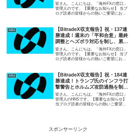
226万円突破で15Kの大台へ！
皆さん、こんにちは。「海外FXの窓口」
管理人のです。【重要なお知らせ】 当ブ
ログ読者の皆様からの熱いご要望にお応
えし、サポート環境をさらに拡充いたし
ました！LINEオープンチャット：匿名で
気軽に参加でき、リアルタイムの収支報
【BitradeX収支報告】祝・137連
AiBot
告や簡単な情報交...
勝達成！週末の「平和合意」最終
調整とヘズボラ対応を制し、累計
利益145万円突破！
皆さん、こんにちは。「海外FXの窓口」
管理人のです。【重要なお知らせ】 当ブ
ログ読者の皆様からの熱いご要望にお応
えし、このたび公式Discordサーバーにて
個別対応サポートを開始いたしました！
「BitradeXの具体的な始め方を知りた
【BitradeX収支報告】祝・184連
AiBot
い」「...
勝達成！トランプ氏のインフラ打
撃警告とホルムズ攻防過熱を制
し、累計利益256万円突破！
皆さん、こんにちは。「海外FXの窓口」
管理人のHNSです。【重要なお知らせ】
当ブログ読者の皆様からの熱いご要望に
お応えし、サポート環境をさらに拡充い
たしました！LINEオープンチャット：匿
名で気軽に参加でき、リアルタイムの収
支報告や簡単な...
スポンサーリンク