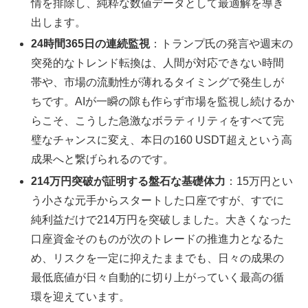
情を排除し、純粋な数値データとして最適解を導き
出します。
24時間365日の連続監視
：トランプ氏の発言や週末の
突発的なトレンド転換は、人間が対応できない時間
帯や、市場の流動性が薄れるタイミングで発生しが
ちです。AIが一瞬の隙も作らず市場を監視し続けるか
らこそ、こうした急激なボラティリティをすべて完
璧なチャンスに変え、本日の160 USDT超えという高
成果へと繋げられるのです。
214万円突破が証明する盤石な基礎体力
：15万円とい
う小さな元手からスタートした口座ですが、すでに
純利益だけで214万円を突破しました。大きくなった
口座資金そのものが次のトレードの推進力となるた
め、リスクを一定に抑えたままでも、日々の成果の
最低底値が日々自動的に切り上がっていく最高の循
環を迎えています。