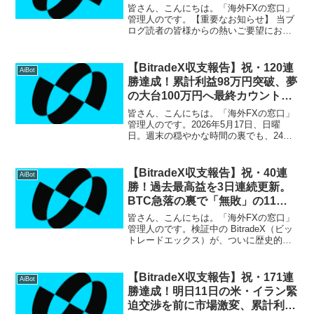
益183万円突破！
皆さん、こんにちは。「海外FXの窓口」
管理人のです。【重要なお知らせ】 当ブ
ログ読者の皆様からの熱いご要望にお応
えし、このたび公式Discordサーバーにて
個別対応サポートを開始いたしました！
「BitradeXの具体的な始め方を知りた
【BitradeX収支報告】祝・120連
AiBot
い」「...
勝達成！累計利益98万円突破、夢
の大台100万円へ最終カウントダ
ウン
皆さん、こんにちは。「海外FXの窓口」
管理人のです。2026年5月17日、日曜
日。週末の穏やかな時間の裏でも、24時
間稼働を続けるBitradeXは歴史的な節目
となる120連勝を達成しました！どのよう
な相場環境であっても、感情を挟まずに
【BitradeX収支報告】祝・40連
AiBot
淡々...
勝！過去最高益を3日連続更新。
BTC急落の裏で「無敗」の11万
円突破
皆さん、こんにちは。「海外FXの窓口」
管理人のです。検証中の BitradeX（ビッ
トレードエックス）が、ついに歴史的な
節目を迎えました。 本日2月27日の収支
報告ですが、開始以来一度も負けること
なく 40日間連続プラス収益 を達成！さら
【BitradeX収支報告】祝・171連
AiBot
に...
勝達成！明日11日の米・イラン緊
迫交渉を前に市場激変、累計利益