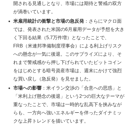
開される見通しとなり、市場には期待と警戒の双方
が渦巻いています。
米雇用統計の衝撃と市場の急反発
：さらにマクロ面
では、発表された米国の6月雇用データが予想を大き
く下回る結果（5.7万件増）となったことで、
FRB（米連邦準備制度理事会）による利上げリスク
への懸念が一気に後退。このサプライズにより、そ
れまで警戒感から押し下げられていたビットコイン
をはじめとする暗号資産市場は、週末にかけて強烈
な買い戻し（急反発）を見せました。
市場への影響
：米イラン交渉の「合意への思惑」と
「米利上げ懸念の後退」という2つの巨大なテーマが
重なったことで、市場は一時的な乱高下を挟みなが
らも、一方向へ強いエネルギーを伴ったダイナミッ
クな上昇トレンドを描いています。