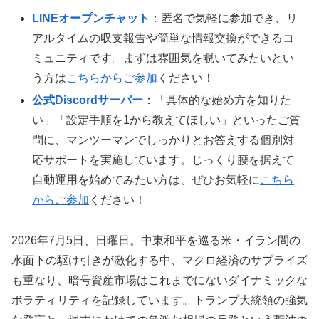
LINEオープンチャット
：匿名で気軽に参加でき、リ
アルタイムの収支報告や簡単な情報交換ができるコ
ミュニティです。まずは雰囲気を覗いてみたいとい
う方は
こちらからご参加
ください！
公式Discordサーバー
：「具体的な始め方を知りた
い」「設定手順を1から教えてほしい」といったご質
問に、マンツーマンでしっかりとお答えする個別対
応サポートを実施しています。じっくり腰を据えて
自動運用を始めてみたい方は、ぜひお気軽に
こちら
からご参加
ください！
2026年7月5日、日曜日。中東和平を巡る米・イラン間の
水面下の駆け引きが激化する中、マクロ経済のサプライズ
も重なり、暗号資産市場はこれまでにないダイナミックな
ボラティリティを記録しています。トランプ大統領の強気