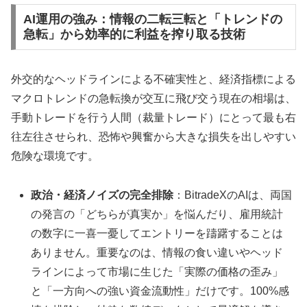
AI運用の強み：情報の二転三転と「トレンドの
急転」から効率的に利益を搾り取る技術
外交的なヘッドラインによる不確実性と、経済指標による
マクロトレンドの急転換が交互に飛び交う現在の相場は、
手動トレードを行う人間（裁量トレード）にとって最も右
往左往させられ、恐怖や興奮から大きな損失を出しやすい
危険な環境です。
政治・経済ノイズの完全排除
：BitradeXのAIは、両国
の発言の「どちらが真実か」を悩んだり、雇用統計
の数字に一喜一憂してエントリーを躊躇することは
ありません。重要なのは、情報の食い違いやヘッド
ラインによって市場に生じた「実際の価格の歪み」
と「一方向への強い資金流動性」だけです。100%感