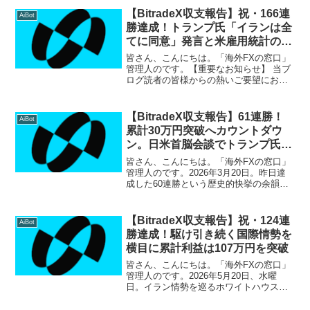
【BitradeX収支報告】祝・166連
AiBot
勝達成！トランプ氏「イランは全
てに同意」発言と米雇用統計のダ
ブル急変動を制し、累計利益214
皆さん、こんにちは。「海外FXの窓口」
万円突破！
管理人のです。【重要なお知らせ】 当ブ
ログ読者の皆様からの熱いご要望にお応
えし、サポート環境をさらに拡充いたし
ました！LINEオープンチャット：匿名で
気軽に参加でき、リアルタイムの収支報
【BitradeX収支報告】61連勝！
AiBot
告や簡単な情報交...
累計30万円突破へカウントダウ
ン。日米首脳会談でトランプ氏
「日本のステップアップ」を期待
皆さん、こんにちは。「海外FXの窓口」
管理人のです。2026年3月20日。昨日達
成した60連勝という歴史的快挙の余韻も
冷めやらぬ中、BitradeX（ビットレード
エックス）はさらなる高みへと足を進め
ました。 無敗のまま 61日間連続プラス
【BitradeX収支報告】祝・124連
AiBot
収...
勝達成！駆け引き続く国際情勢を
横目に累計利益は107万円を突破
皆さん、こんにちは。「海外FXの窓口」
管理人のです。2026年5月20日、水曜
日。イラン情勢を巡るホワイトハウスの
緊迫した動きに世界が固さに呑む中、
BitradeXは圧倒的な安定感で123連勝を達