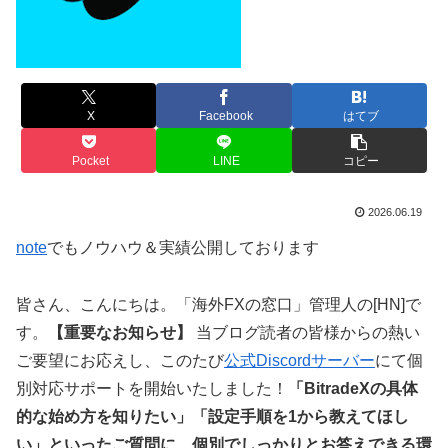
X
Facebook
はてブ
Pocket
LINE
コピー
2026.06.19
note
でもノウハウ＆実績公開しております
皆さん、こんにちは。「海外FXの窓口」管理人の[HN]で
す。
【重要なお知らせ】
当ブログ読者の皆様からの熱い
ご要望にお応えし、このたび
公式Discordサーバー
にて個
別対応サポートを開始いたしました！
「BitradeXの具体
的な始め方を知りたい」「設定手順を1から教えてほし
い」といったご質問に、個別でしっかりとお答えできる環