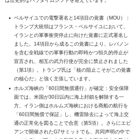
は歴史的なパラダイムシフトを迎えています。
ベルサイユでの電撃署名と14項目の覚書（MOU）：
トランプ大統領はフランス・ベルサイユにおいて、
イランとの軍事衝突停止に向けた覚書に正式署名し
ました。14項目から成るこの覚書により、レバノン
を含む全戦線での軍事行動の即時かつ恒久的停止が
宣言され、相互の武力行使が完全に禁止されました
（第1項）。トランプ氏は「核の阻止こそがこの覚書
の核心だ」と強く主張しています。
ホルズ海峡の「60日間無償通行」が確定：安全保障
面では、米国が30日以内に海上封鎖を解除する一
方、イラン側はホルムズ海峡における商船の航行を
「60日間無償で保証」し、機雷除去によって海上交
通の正常化を図ることで合意（第5項）。さらにエビ
アンで開催されたG7サミットでも、共同声明の中で