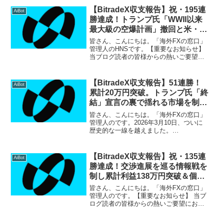
成しました！相場に急な揺さぶりがかか
【BitradeX収支報告】祝・195連
AiBot
る局面こ...
勝達成！トランプ氏「WWII以来
最大級の空爆計画」撤回と米・イ
ラン直接協議開始の波乱相場を制
皆さん、こんにちは。「海外FXの窓口」
し、日益160USDTの大台突破＆
管理人のHNSです。【重要なお知らせ】
当ブログ読者の皆様からの熱いご要望に
累計利益283万円超え！
お応えし、サポート環境をさらに拡充い
たしました！LINEオープンチャット：匿
名で気軽に参加でき、リアルタイムの収
【BitradeX収支報告】51連勝！
AiBot
支報告や簡単な...
累計20万円突破。トランプ氏「終
結」宣言の裏で揺れる市場を制
し、6日連続の最高益更新
皆さん、こんにちは。「海外FXの窓口」
管理人のです。2026年3月10日、ついに
歴史的な一線を越えました。
BitradeX（ビットレードエックス）の検
証を開始して以来、一度の負けもなく
「51日間連続プラス収益」 を達成。そし
【BitradeX収支報告】祝・135連
AiBot
て、累計利益...
勝達成！交渉進展を巡る情報戦を
制し累計利益138万円突破＆個別
サポートも始動！
皆さん、こんにちは。「海外FXの窓口」
管理人のです。【重要なお知らせ】 当ブ
ログ読者の皆様からの熱いご要望にお応
えし、このたび公式Discordサーバーにて
個別対応サポートを開始いたしました！