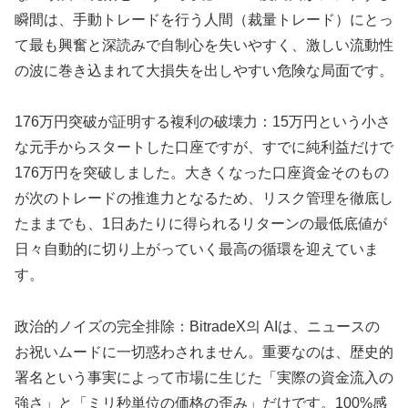
瞬間は、手動トレードを行う人間（裁量トレード）にとっ
て最も興奮と深読みで自制心を失いやすく、激しい流動性
の波に巻き込まれて大損失を出しやすい危険な局面です。
176万円突破が証明する複利の破壊力：15万円という小さ
な元手からスタートした口座ですが、すでに純利益だけで
176万円を突破しました。大きくなった口座資金そのもの
が次のトレードの推進力となるため、リスク管理を徹底し
たままでも、1日あたりに得られるリターンの最低底値が
日々自動的に切り上がっていく最高の循環を迎えていま
す。
政治的ノイズの完全排除：BitradeX의 AIは、ニュースの
お祝いムードに一切惑わされません。重要なのは、歴史的
署名という事実によって市場に生じた「実際の資金流入の
強さ」と「ミリ秒単位の価格の歪み」だけです。100%感