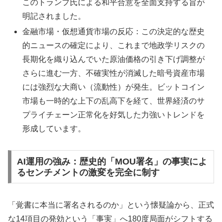
このトランプ氏による和平合意を全面支持する旨が
明記されました。
金融市場・仮想通貨市場の反応：この決定的な歴史
的ニュースの確定により、これまで地政学リスクの
長期化を織り込んでいた原油価格の引き下げ調整が
さらに進む一方、不確実性が消滅した暗号資産市場
には強烈な大商い（流動性）が発生。ビットコイン
市場も一時的な上下の乱高下を経て、世界経済のサ
プライチェーン正常化を好気した力強いトレンドを
形成しています。
AI運用の強み：歴史的「MOU署名」の事実によ
るセンチメントの激変を完全に制す
「覚書に本当に署名されるのか」という懐疑論から、正式
な14項目の発効という「事実」へ180度局面がシフトする