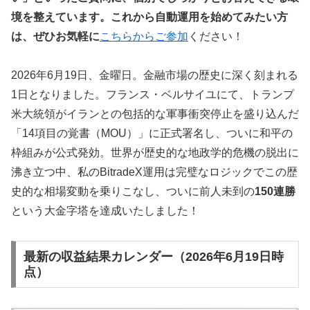
境を整えています。これから自動運用を始めてみたい方
は、ぜひお気軽に
こちらからご参加
ください！
2026年6月19日、金曜日。金融市場の歴史に深く刻まれる
1日となりました。フランス・ベルサイユにて、トランプ
米大統領がイランとの包括的な軍事衝突停止を盛り込んだ
「14項目の覚書（MOU）」に正式署名し、ついに和平の
枠組みが公式発効。世界が歴史的な地政学的危機の脱出に
沸き立つ中、私のBitradeX運用は完璧なロジックでこの歴
史的な相場変動を乗りこなし、ついに前人未到の
150連勝
という大金字塔を達成いたしました！
最新の収益結果カレンダー（2026年6月19日時
点）