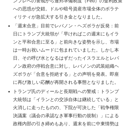
ンフレへの警戒から連邦準備制度（Fed）の金利政策
への思惑が交錯。ドルや暗号資産市場全体のボラテ
ィリティが急拡大する引き金となりました。
「週末合意」目前でレバノン・ヘズボラが反発：前
日にトランプ大統領が「早ければこの週末にもイラ
ンと平和合意に至る」と前向きな姿勢を示し、市場
は一時お祝いムードに包まれていました。しかし本
日、その呼び水となるはずだったイスラエルとレバ
ノン政府の停戦合意に対し、レバノンの武装組織ヘ
ズボラが「合意を拒絶する」との声明を発表。即座
に再び激しい応酬が再開される事態となりました。
トランプ氏のディールと長期戦への警戒：トランプ
大統領は「イランとの交渉自体は継続している」と
火消しに走ったものの、下院が可決した「戦争権限
決議案（議会の承認なき軍事行動の規制）」による
政権内部の引き締めもあり、週末を前に中東情勢は