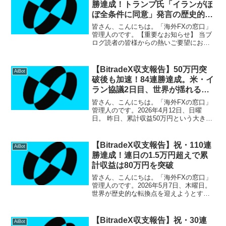
勝達成！トランプ氏「イランがほ
ぼ全条件に同意」発言の歴史的リ
スクオンを完全攻略、累計利益
皆さん、こんにちは。「海外FXの窓口」
209万円突破！
管理人のです。【重要なお知らせ】 当ブ
ログ読者の皆様からの熱いご要望にお応
えし、サポート環境をさらに拡充いたし
ました！LINEオープンチャット：匿名で
気軽に参加でき、リアルタイムの収支報
【BitradeX収支報告】50万円突
AiBot
告や簡単な情報交...
破後も加速！84連勝達成。米・イ
ラン協議2日目、世界が揺れる中
での「鉄壁の利益」
皆さん、こんにちは。「海外FXの窓口」
管理人のです。2026年4月12日、日曜
日。 昨日、累計収益50万円という大きな
節目を越えましたが、BitradeX（ビット
レードエックス）のAIは今日も休むこと
なく利益を運んできてくれました。検証
【BitradeX収支報告】祝・110連
AiBot
開始...
勝達成！連日の1.5万円超えで累
計収益は80万円を突破
皆さん、こんにちは。「海外FXの窓口」
管理人のです。2026年5月7日、木曜日。
世界が歴史的な転換点を迎えようとする
中、私のBitradeX運用はついに大台とな
る110連勝を達成しました！相場のノイズ
に惑わされることなく、AIが淡々と利益
【BitradeX収支報告】祝・30連
AiBot
を...