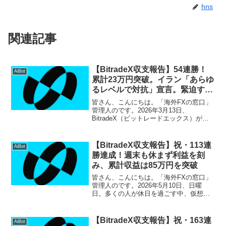
hns
関連記事
【BitradeX収支報告】54連勝！
AiBot
累計23万円突破。イラン「あらゆ
るレベルで対抗」宣言。緊迫する
中東情勢を利益に変え独走
皆さん、こんにちは。「海外FXの窓口」
管理人のです。2026年3月13日、
BitradeX（ビットレードエックス）がま
た一つ、驚異的な実績を刻みました。 運
用開始から一度のマイナスもなく 「54日
間連続プラス収益」 を更新！累計利益は
【BitradeX収支報告】祝・113連
AiBot
ついに...
勝達成！週末も休まず利益を刻
み、累計収益は85万円を突破
皆さん、こんにちは。「海外FXの窓口」
管理人のです。2026年5月10日、日曜
日。多くの人が休日を過ごす中、仮想通
貨市場を戦場とするBitradeXは本日も止
まることなく、ついに113連勝という前人
未到の記録を更新しました。連勝が伸び
【BitradeX収支報告】祝・163連
AiBot
るほど...