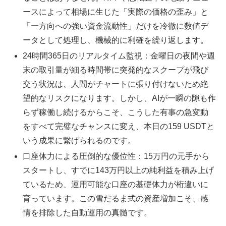
ースによって相場に生じた「実際の価格の歪み」と
「一方向への強い資金流動性」だけを冷徹に数値デ
ータとして処理し、機械的に利確を繰り返します。
24時間365日のリアルタイム監視：金曜日の夜間や週
末の取引量が細る時間帯に突発的なスクープが飛び
交う状況は、人間がチャートに張り付けないため絶
望的なリスクになります。しかし、AIが一瞬の隙も作
らず稼働し続けるからこそ、こうした有事の急変動
をすべて完璧なチャンスに変え、本日の159 USDTと
いう成果に繋げられるのです。
口座体力による圧倒的な優位性：15万円の元手から
スタートし、すでに143万円以上の純利益を積み上げ
ているため、運用可能な口座の基礎体力が桁違いに
育っています。この雪だるま式の資産増加こそ、感
情を排除した自動運用の真髄です。