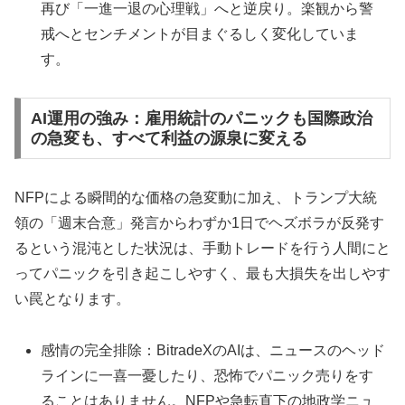
再び「一進一退の心理戦」へと逆戻り。楽観から警
戒へとセンチメントが目まぐるしく変化していま
す。
AI運用の強み：雇用統計のパニックも国際政治
の急変も、すべて利益の源泉に変える
NFPによる瞬間的な価格の急変動に加え、トランプ大統
領の「週末合意」発言からわずか1日でヘズボラが反発す
るという混沌とした状況は、手動トレードを行う人間にと
ってパニックを引き起こしやすく、最も大損失を出しやす
い罠となります。
感情の完全排除：BitradeXのAIは、ニュースのヘッド
ラインに一喜一憂したり、恐怖でパニック売りをす
ることはありません。NFPや急転直下の地政学ニュ