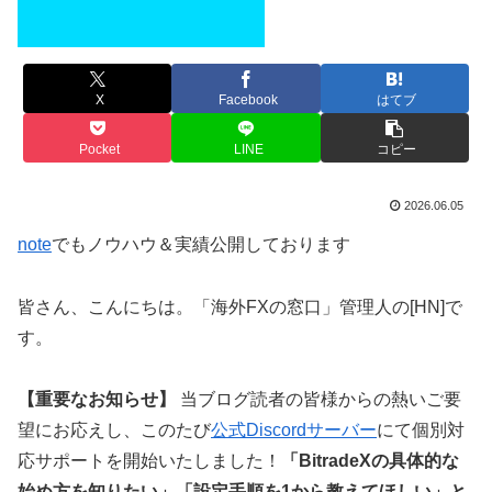
X
Facebook
はてブ
Pocket
LINE
コピー
2026.06.05
note
でもノウハウ＆実績公開しております
皆さん、こんにちは。「海外FXの窓口」管理人の[HN]で
す。
【重要なお知らせ】
当ブログ読者の皆様からの熱いご要
望にお応えし、このたび
公式Discordサーバー
にて個別対
応サポートを開始いたしました！
「BitradeXの具体的な
始め方を知りたい」「設定手順を1から教えてほしい」と