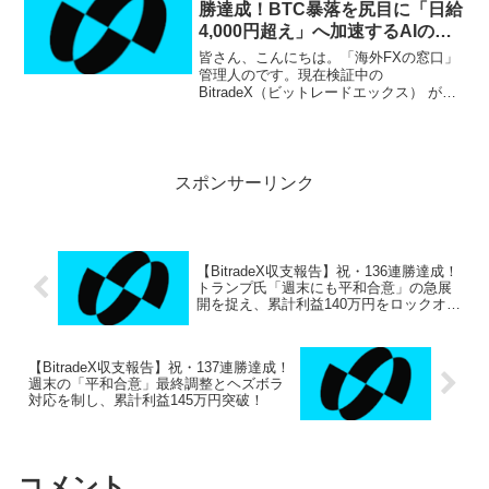
勝達成！BTC暴落を尻目に「日給
4,000円超え」へ加速するAIの衝
撃
皆さん、こんにちは。「海外FXの窓口」
管理人のです。現在検証中の
BitradeX（ビットレードエックス） が、
本日、ついに歴史的な節目を迎えまし
た。 2月17日の収支報告ですが、なんと
開始以来無敗のまま 「30日間連続プラス
収益（30連勝...
スポンサーリンク
【BitradeX収支報告】祝・136連勝達成！
トランプ氏「週末にも平和合意」の急展
開を捉え、累計利益140万円をロックオン
＆個別サポート始動
【BitradeX収支報告】祝・137連勝達成！
週末の「平和合意」最終調整とヘズボラ
対応を制し、累計利益145万円突破！
コメント