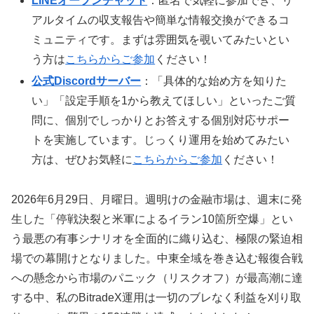
LINEオープンチャット
：匿名で気軽に参加でき、リ
アルタイムの収支報告や簡単な情報交換ができるコ
ミュニティです。まずは雰囲気を覗いてみたいとい
う方は
こちらからご参加
ください！
公式Discordサーバー
：「具体的な始め方を知りた
い」「設定手順を1から教えてほしい」といったご質
問に、個別でしっかりとお答えする個別対応サポー
トを実施しています。じっくり運用を始めてみたい
方は、ぜひお気軽に
こちらからご参加
ください！
2026年6月29日、月曜日。週明けの金融市場は、週末に発
生した「停戦決裂と米軍によるイラン10箇所空爆」とい
う最悪の有事シナリオを全面的に織り込む、極限の緊迫相
場での幕開けとなりました。中東全域を巻き込む報復合戦
への懸念から市場のパニック（リスクオフ）が最高潮に達
する中、私のBitradeX運用は一切のブレなく利益を刈り取