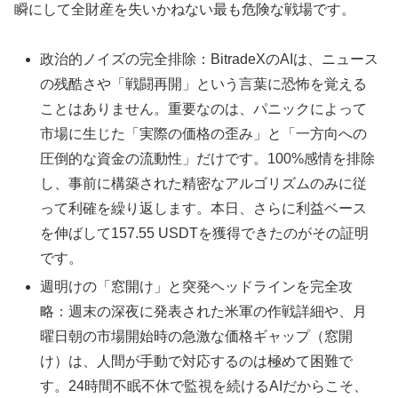
瞬にして全財産を失いかねない最も危険な戦場です。
政治的ノイズの完全排除：BitradeXのAIは、ニュース
の残酷さや「戦闘再開」という言葉に恐怖を覚える
ことはありません。重要なのは、パニックによって
市場に生じた「実際の価格の歪み」と「一方向への
圧倒的な資金の流動性」だけです。100%感情を排除
し、事前に構築された精密なアルゴリズムのみに従
って利確を繰り返します。本日、さらに利益ベース
を伸ばして157.55 USDTを獲得できたのがその証明
です。
週明けの「窓開け」と突発ヘッドラインを完全攻
略：週末の深夜に発表された米軍の作戦詳細や、月
曜日朝の市場開始時の急激な価格ギャップ（窓開
け）は、人間が手動で対応するのは極めて困難で
す。24時間不眠不休で監視を続けるAIだからこそ、