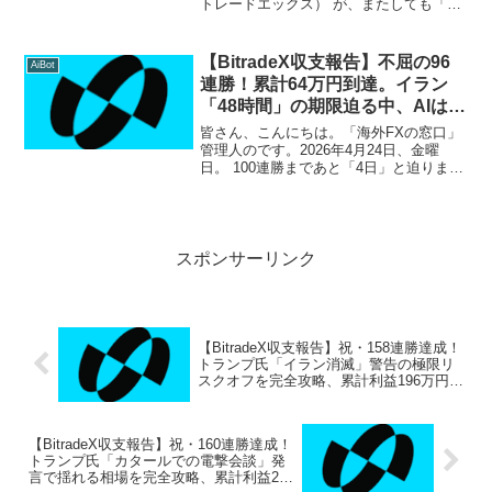
トレードエックス） が、またしても「最
強の防御力」を証明しました。 本日2月
14日の収支報告ですが、開始から一度も
負けなしの 「27日間連続プラス収益」
【BitradeX収支報告】不屈の96
AiBot
を...
連勝！累計64万円到達。イラン
「48時間」の期限迫る中、AIは過
去最高益を更新
皆さん、こんにちは。「海外FXの窓口」
管理人のです。2026年4月24日、金曜
日。 100連勝まであと「4日」と迫りまし
た。世界中がパニックに近い緊張感に包
まれる中、私のBitradeX（ビットレード
エックス）運用は、まるで別世界にいる
かの...
スポンサーリンク
【BitradeX収支報告】祝・158連勝達成！
トランプ氏「イラン消滅」警告の極限リ
スクオフを完全攻略、累計利益196万円突
破！
【BitradeX収支報告】祝・160連勝達成！
トランプ氏「カタールでの電撃会談」発
言で揺れる相場を完全攻略、累計利益200