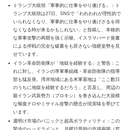
トランプ大統領「軍事的に仕事をやり遂げる」：ト
ランプ大統領は27日、SNSで「われわれが理性的で
いられなくなり、軍事的に仕事をやり遂げざるを得
なくなる時が来るかもしれない」と投稿し、本格的
な軍事攻撃の再開を強く示唆。イスラマバード覚書
による停戦の完全な破棄をも辞さない強硬姿勢を見
せています。
イラン革命防衛隊が「地獄を経験する」と警告：こ
れに対し、イランの準軍事組織・革命防衛隊の指導
部も猛反発。湾岸地域にある米軍基地は「ここ数日
のうちに地獄を経験するだろう」と言及し、周辺の
親イラン武装勢力（プロキシ）を巻き込んだ大規模
な報復テロやミサイル攻撃の懸念が現実味を帯びて
います。
週明け市場のパニックと超高ボラティリティ：この
緊迫のヘッドラインと、月曜日早朝の市場再開（窓