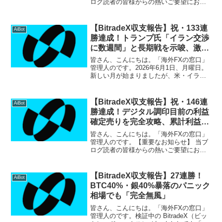
ログ読者の皆様からの熱いご要望にお応
えし、このたび公式Discordサーバーにて
個別対応サポートを開始いたしました！
「BitradeXの具体的な始め方を知りた
【BitradeX収支報告】祝・133連
AiBot
い」「...
勝達成！トランプ氏「イラン交渉
に数週間」と長期戦を示唆、激動
の新月を利益に変え累計133万円
皆さん、こんにちは。「海外FXの窓口」
突破
管理人のです。2026年6月1日、月曜日。
新しい月が始まりましたが、米・イラン
の停戦交渉を巡るホワイトハウスのシビ
アな外交戦略により、週明けの金融市場
は再び長期戦を覚悟する緊迫した空気に
【BitradeX収支報告】祝・146連
AiBot
包まれました。先...
勝達成！デジタル調印目前の利益
確定売りを完全攻略、累計利益
167万円突破！
皆さん、こんにちは。「海外FXの窓口」
管理人のです。【重要なお知らせ】 当ブ
ログ読者の皆様からの熱いご要望にお応
えし、このたび公式Discordサーバーにて
個別対応サポートを開始いたしました！
「BitradeXの具体的な始め方を知りた
【BitradeX収支報告】27連勝！
AiBot
い」「...
BTC40%・銀40%暴落のパニック
相場でも「完全無風」
皆さん、こんにちは。「海外FXの窓口」
管理人のです。検証中の BitradeX（ビッ