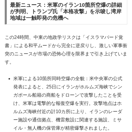
最新ニュース：米軍のイラン10箇所空爆の詳細
が判明、トランプ氏「本格攻撃」を示唆し湾岸
地域は一触即発の危機へ
この24時間、中東の地政学リスクは「イスラマバード覚
書」による和平ムードから完全に逆戻りし、激しい軍事衝
突のニュースが市場の恐怖心理を限界まで引き上げていま
す。
米軍による10箇所同時空爆の全貌：米中央軍の公式
発表によると、25日にイランがホルムズ海峡でシン
ガポール船籍の商船をドローンで攻撃したことを受
け、米軍は電撃的な報復空爆を実行。攻撃地点はホ
ルムズ海峡付近の計10カ所に上り、イランのレーダ
ー施設や通信拠点、機雷敷設に関連する施設、ミサ
イル・無人機の保管庫が精密爆撃されました。