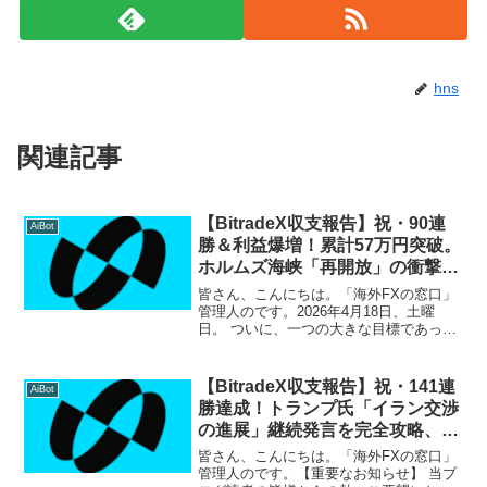
hns
関連記事
【BitradeX収支報告】祝・90連
AiBot
勝＆利益爆増！累計57万円突破。
ホルムズ海峡「再開放」の衝撃で
AIが覚醒
皆さん、こんにちは。「海外FXの窓口」
管理人のです。2026年4月18日、土曜
日。 ついに、一つの大きな目標であった
90連勝 を達成することができました！さ
らに本日は、連勝記録だけでなく「1日の
利益額」も驚異的な伸びを見せていま
【BitradeX収支報告】祝・141連
AiBot
す。最新の...
勝達成！トランプ氏「イラン交渉
の進展」継続発言を完全攻略、累
計利益155万円突破！
皆さん、こんにちは。「海外FXの窓口」
管理人のです。【重要なお知らせ】 当ブ