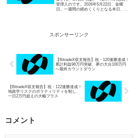
管理人のです。2026年5月22日、金曜
日。一週間の締めくくりとなる本日、私
のBitradeX運用はまた新たな金字塔を打
ち立て、ついに125連勝を達成いたしまし
た！国際情勢の複雑な駆け引きが続く
中、相場...
スポンサーリンク
【BitradeX収支報告】祝・120連勝達成！
累計利益98万円突破、夢の大台100万円
へ最終カウントダウン
【BitradeX収支報告】祝・122連勝達成！
地政学リスクのボラティリティを制し、
一日2万円超えの大幅プラス
コメント