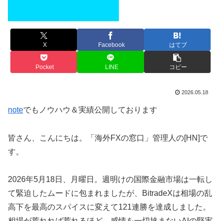
X
Facebook
はてブ
Pocket
LINE
コピー
2026.05.18
note
でもノウハウ＆実績公開しております
皆さん、こんにちは。「海外FXの窓口」管理人の[HN]で
す。
2026年5月18日、月曜日。週明けの国際金融市場は一転し
て緊迫したムードに包まれましたが、BitradeXは相場の乱
高下を最高のスパイスに変えて121連勝を達成しました。
相場が荒れれば荒れるほど、感情を一切挟まないAIの堅実