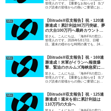
管理人のです。【重要なお知らせ】 当ブ
ログ読者の皆様からの熱いご要望にお応
えし、サポート環境をさらに拡充いたし
ました！LINEオープンチャット：匿名で
気軽に参加でき、リアルタイムの収支報
【BitradeX収支報告】祝・120連
AiBot
告や簡単な情報交...
勝達成！累計利益98万円突破、夢
の大台100万円へ最終カウントダ
ウン
皆さん、こんにちは。「海外FXの窓口」
管理人のです。2026年5月17日、日曜
日。週末の穏やかな時間の裏でも、24時
間稼働を続けるBitradeXは歴史的な節目
となる120連勝を達成しました！どのよう
な相場環境であっても、感情を挟まずに
【BitradeX収支報告】祝・169連
AiBot
淡々...
勝達成！米軍がイランへ報復爆
撃、緊迫のホルムズ海峡急変によ
る大ボラ相場を制し「累計利益
皆さん、こんにちは。「海外FXの窓口」
220万円」を完全突破！
管理人のです。【重要なお知らせ】 当ブ
ログ読者の皆様からの熱いご要望にお応
えし、サポート環境をさらに拡充いたし
ました！LINEオープンチャット：匿名で
気軽に参加でき、リアルタイムの収支報
【BitradeX収支報告】祝・125連
AiBot
告や簡単な情報交...
勝達成！週末を前に累計利益は
110万円の大台へ
皆さん、こんにちは。「海外FXの窓口」