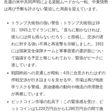
先週の米中共同声明による楽観ムードから一転、中東情勢
は再び予断を許さない緊迫した局面を迎えています。
トランプ大統領の強い警告：トランプ大統領は18
日、SNS上でイランに対し「直ちに動かなければ、
彼らには何も残らないだろう」と投稿し、交渉の遅
れに対する強い不満と再攻撃を示唆しました。19日
には国家安全保障チームと軍事措置の選択肢につい
て協議する予定と報じられており、緊張がピークに
達しています。
戦闘終結への見通しが暗転：4月に合意されたはずの
停戦交渉が行き詰まりを見せる中、市場は再び地政
学リスクを警戒。原油価格の動向や物流の停滞懸念
が再燃しています。
ビットコイン市場の乱高下：この緊張感を受け、ビ
ットコインは1,220万円台から1,280万円台の間で激