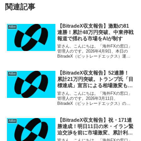
関連記事
【BitradeX収支報告】激動の81
AiBot
連勝！累計48万円突破、中東停戦
報道で揺れる市場をAIが制す
皆さん、こんにちは。「海外FXの窓口」
管理人のです。2026年4月9日、本日の
BitradeX（ビットレードエックス）運用
は、歴史に残るようなボラティリティ
（価格変動）の中での戦いとなりまし
た。しかし、結果は 81連勝 という盤石の
【BitradeX収支報告】52連勝！
AiBot
勝利。つ...
累計21万円突破。トランプ氏「目
標達成」宣言による相場激変もAI
が完全攻略
皆さん、こんにちは。「海外FXの窓口」
管理人のです。2026年3月11日、
BitradeX（ビットレードエックス）の検
証はまた一つ、驚異的な記録を更新しま
した。 開始から一度も負けることなく
「52日間連続プラス収益」 を達成。累計
【BitradeX収支報告】祝・171連
AiBot
利益はつ...
勝達成！明日11日の米・イラン緊
迫交渉を前に市場激変、累計利益
226万円突破で15Kの大台へ！
皆さん、こんにちは。「海外FXの窓口」