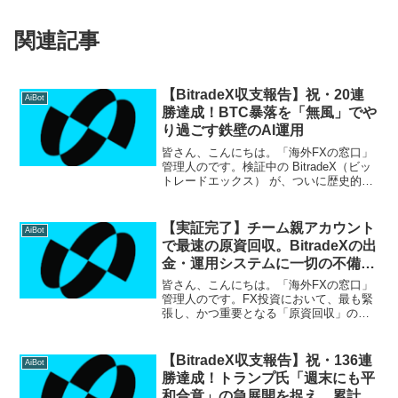
関連記事
【BitradeX収支報告】祝・20連
AiBot
勝達成！BTC暴落を「無風」でや
り過ごす鉄壁のAI運用
皆さん、こんにちは。「海外FXの窓口」
管理人のです。検証中の BitradeX（ビッ
トレードエックス） が、ついに歴史的な
節目を迎えました。 本日2月7日の収支報
告ですが、またしてもプラス収益で確
定。1月19日の開始以来、一度も負けなし
【実証完了】チーム親アカウント
AiBot
の「...
で最速の原資回収。BitradeXの出
金・運用システムに一切の不備な
し（2026/02/28）
皆さん、こんにちは。「海外FXの窓口」
管理人のです。FX投資において、最も緊
張し、かつ重要となる「原資回収」のプ
ロセス。 当サイトで検証を続けてきた
BitradeX（ビットレードエックス）のチ
ーム親アカウントにおいて、ついに一つ
【BitradeX収支報告】祝・136連
AiBot
の大きな結...
勝達成！トランプ氏「週末にも平
和合意」の急展開を捉え、累計利