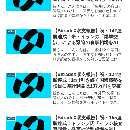
益140万円をロックオン＆個別サ
皆さん、こんにちは。「海外FXの窓口」
ポート始動
管理人のです。【重要なお知らせ】当ブ
ログ読者の皆様からの熱いご要望にお応
えし、このたび公式Discordサーバーにて
個別対応サポートを開始いたしました！
「BitradeXの具体的な始め方を知りた
【BitradeX収支報告】祝・142連
AiBot
い」「設...
勝達成！米・イランの「爆撃交
渉」による緊迫の有事相場をAIが
完全攻略、累計利益158万円突
皆さん、こんにちは。「海外FXの窓口」
破！
管理人のです。【重要なお知らせ】 当ブ
ログ読者の皆様からの熱いご要望にお応
えし、このたび公式Discordサーバーにて
個別対応サポートを開始いたしました！
「BitradeXの具体的な始め方を知りた
【BitradeX収支報告】祝・124連
AiBot
い」「...
勝達成！駆け引き続く国際情勢を
横目に累計利益は107万円を突破
皆さん、こんにちは。「海外FXの窓口」
管理人のです。2026年5月20日、水曜
日。イラン情勢を巡るホワイトハウスの
緊迫した動きに世界が固さに呑む中、
BitradeXは圧倒的な安定感で123連勝を達
成しました！相場に急な揺さぶりがかか
【BitradeX収支報告】祝・155連
AiBot
る局面こ...
勝達成！トランプ氏「イラン核査
察同意」発言の波乱相場を制し、