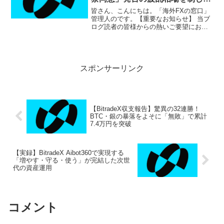
累計利益187万円突破！
皆さん、こんにちは。「海外FXの窓口」
管理人のです。【重要なお知らせ】 当ブ
ログ読者の皆様からの熱いご要望にお応
えし、サポート環境をさらに拡充いたし
ました！LINEオープンチャット：匿名で
気軽に参加でき、リアルタイムの収支報
告や簡単な情報交...
スポンサーリンク
【BitradeX収支報告】驚異の32連勝！
BTC・銀の暴落をよそに「無敗」で累計
7.4万円を突破
【実録】BitradeX Aibot360で実現する
「増やす・守る・使う」が完結した次世
代の資産運用
コメント