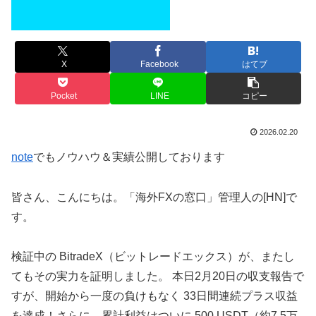
X
Facebook
はてブ
Pocket
LINE
コピー
2026.02.20
note
でもノウハウ＆実績公開しております
皆さん、こんにちは。「海外FXの窓口」管理人の[HN]で
す。
検証中の BitradeX（ビットレードエックス）が、またし
てもその実力を証明しました。 本日2月20日の収支報告で
すが、開始から一度の負けもなく 33日間連続プラス収益
を達成！さらに、累計利益はついに 500 USDT（約7.5万