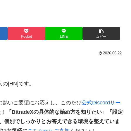
Pocket
LINE
コピー
2026.06.22
の[HN]です。
の熱いご要望にお応えし、このたび
公式Discordサー
た！
「BitradeXの具体的な始め方を知りたい」「設定
に、個別でしっかりとお答えできる環境を整えていま
ぜひお気軽に
こちらからご参加
ください！