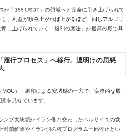
が「155 USDT」の領域へと完全に引き上げられて
トし、利益が積み上がれば上がるほど、同じアルゴリ
に押し上げられていく「複利の魔法」が最高の形で具
「履行プロセス」へ移行。週明けの思惑
大
書（MOU）」調印による安堵感の一方で、実務的な履
展開を見せています。
ランプ大統領がイラン側と交わしたベルサイユの覚
上封鎖解除やイラン側の核プログラム一部停止とい