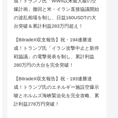
成！トランプ氏「WWII以来最大級の空
爆計画」撤回と米・イラン直接協議開始
の波乱相場を制し、日益160USDTの大
台突破＆累計利益283万円超え！
【BitradeX収支報告】祝・194連勝達
成！トランプ氏「イラン攻撃中止と新停
戦協議」の電撃発表を制し、累計利益
280万円の大台を完全突破！
【BitradeX収支報告】祝・193連勝達
成！トランプ氏のエネルギー施設空爆示
唆とホルムズ海峡緊迫化を完全攻略、累
計利益278万円突破！