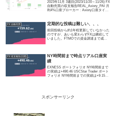
2023年11月 3週目(2023/11/20～11/26) FX
自動売買の収支報告REAL_Axiory_PAI 月
利4%口座ブローカー : Axiory口座タイプ
: NANO口座資本 : ￥120,000以上(Real)損
益 : 1,...
定期的な投稿は難しい、、、
FX 自動売買
前回投稿から約1年程更新していなかった
のですが、あいも変わらずFXは継続して
いました。FTMOでの資金調達まで成功
したのですが、2回目の支払い前に最大
DD超過にて資金提供済み口座を失い、改
めてチャレンジするか悩んでいる所でし
た。プロップファ...
NY時間前まで時点リアル口座実
FX 収支報告(日間)
績
EXNESS ポートフォリオ NY時間前まで
の実績は+490.46 USCStar Trader ポート
フォリオ NY時間前までの実績は+9.15
USDDarwin Zero ポートフォリオ NY時間
前までの実績は+135.22 USD
スポンサーリンク