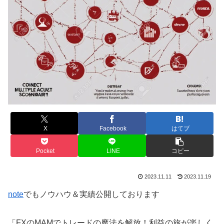
X
Facebook
はてブ
Pocket
LINE
コピー
2023.11.11
2023.11.19
note
でもノウハウ＆実績公開しております
「FXのMAMでトレードの魔法を解放！利益の旅が楽しく