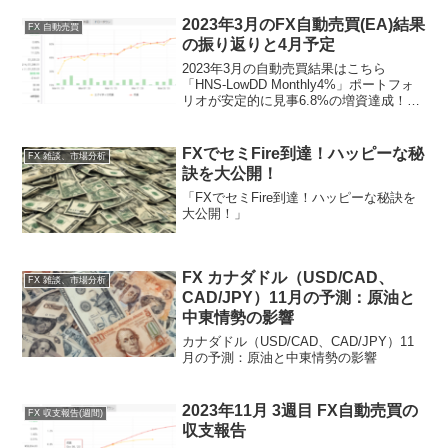
2023年3月のFX自動売買(EA)結果
FX 自動売買
の振り返りと4月予定
2023年3月の自動売買結果はこちら
「HNS-LowDD Monthly4%」ポートフォ
リオが安定的に見事6.8%の増資達成！！
6.8% = $3,668.04 = 487,024.01円($1 =
132.78 円)の利益となります(^o...
FXでセミFire到達！ハッピーな秘
FX 雑談、市場分析
訣を大公開！
「FXでセミFire到達！ハッピーな秘訣を
大公開！」
FX カナダドル（USD/CAD、
FX 雑談、市場分析
CAD/JPY）11月の予測：原油と
中東情勢の影響
カナダドル（USD/CAD、CAD/JPY）11
月の予測：原油と中東情勢の影響
2023年11月 3週目 FX自動売買の
FX 収支報告(週間)
収支報告