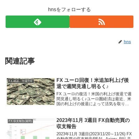
hnsをフォローする
hns
関連記事
FX ユーロ回復！米追加利上げ後
FX 雑談、市場分析
退で週間見通し明るく♪
FX ユーロの復活！米国の利上げ後退で週
間見通し明るく♪ユーロ圏経済は最近、米
国の利上げの後退によって活気を取り戻
しています。この好材料により、ユーロ
の価値は回復し、投資家たちには明るい
展望が広がっています。この記事では、
2023年11月 3週目 FX自動売買の
FX 収支報告(週間)
ユーロの復活につい...
収支報告
2023年11月 3週目(2023/11/20～11/26) FX
自動売買の収支報告REAL_Axiory_PAI 月