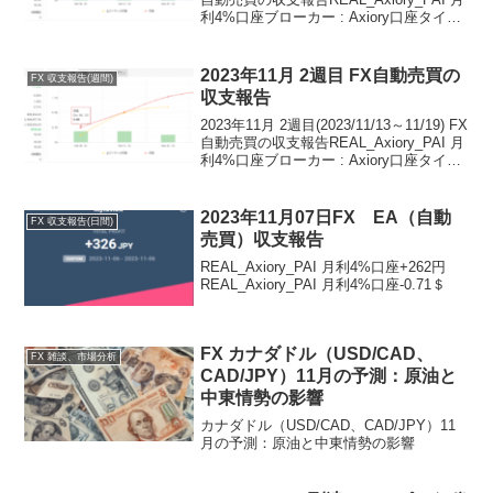
利4%口座ブローカー : Axiory口座タイプ
: NANO口座資本 : ￥120,000以上(Real)損
益 : 1,...
2023年11月 2週目 FX自動売買の
FX 収支報告(週間)
収支報告
2023年11月 2週目(2023/11/13～11/19) FX
自動売買の収支報告REAL_Axiory_PAI 月
利4%口座ブローカー : Axiory口座タイプ
: NANO口座資本 : ￥120,000以上(Real)損
益 : 98...
2023年11月07日FX EA（自動
FX 収支報告(日間)
売買）収支報告
REAL_Axiory_PAI 月利4%口座+262円
REAL_Axiory_PAI 月利4%口座-0.71＄
FX カナダドル（USD/CAD、
FX 雑談、市場分析
CAD/JPY）11月の予測：原油と
中東情勢の影響
カナダドル（USD/CAD、CAD/JPY）11
月の予測：原油と中東情勢の影響