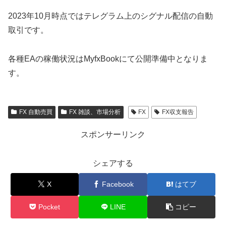
2023年10月時点ではテレグラム上のシグナル配信の自動
取引です。
各種EAの稼働状況はMyfxBookにて公開準備中となりま
す。
FX 自動売買
FX 雑談、市場分析
FX
FX収支報告
スポンサーリンク
シェアする
X
Facebook
はてブ
Pocket
LINE
コピー