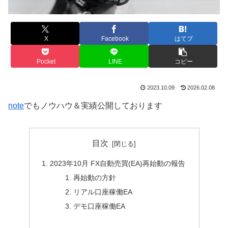
X
Facebook
はてブ
Pocket
LINE
コピー
2023.10.09
2026.02.08
note
でもノウハウ＆実績公開しております
目次
2023年10月 FX自動売買(EA)再始動の報告
再始動の方針
リアル口座稼働EA
デモ口座稼働EA