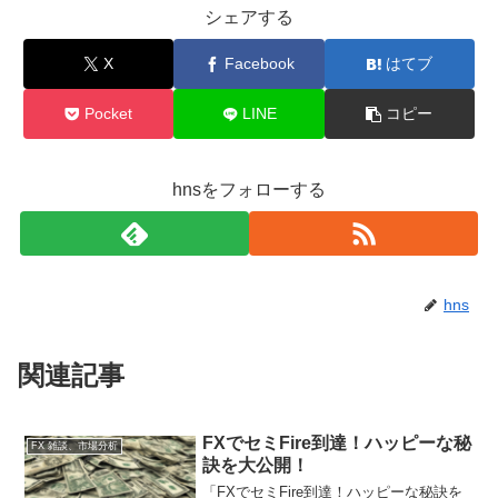
シェアする
X
Facebook
はてブ
Pocket
LINE
コピー
hnsをフォローする
hns
関連記事
FXでセミFire到達！ハッピーな秘
FX 雑談、市場分析
訣を大公開！
「FXでセミFire到達！ハッピーな秘訣を