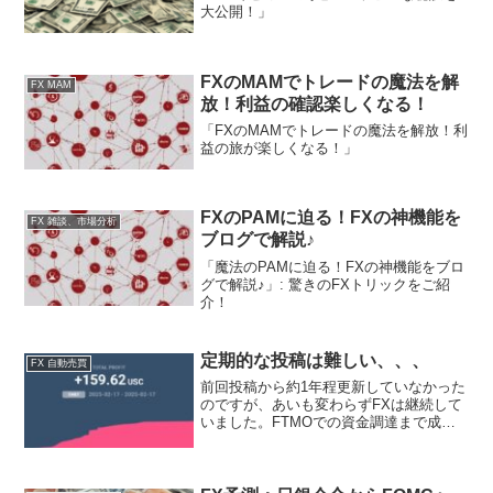
大公開！」
FXのMAMでトレードの魔法を解
FX MAM
放！利益の確認楽しくなる！
「FXのMAMでトレードの魔法を解放！利
益の旅が楽しくなる！」
FXのPAMに迫る！FXの神機能を
FX 雑談、市場分析
ブログで解説♪
「魔法のPAMに迫る！FXの神機能をブロ
グで解説♪」: 驚きのFXトリックをご紹
介！
定期的な投稿は難しい、、、
FX 自動売買
前回投稿から約1年程更新していなかった
のですが、あいも変わらずFXは継続して
いました。FTMOでの資金調達まで成功
したのですが、2回目の支払い前に最大
DD超過にて資金提供済み口座を失い、改
めてチャレンジするか悩んでいる所でし
た。プロップファ...