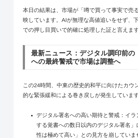
本日の結果は、市場が「噂で買って事実で売
映しています。AIが無理な高値追いをせず、
での押し目買いで的確に処理した証と言えま
最新ニュース：デジタル調印前の
への最終警戒で市場は調整へ
この24時間、中東の歴史的和平に向けたカウ
的な緊張緩和による巻き戻しが発生していま
デジタル署名への高い期待と警戒：イラ
する覚書への数日以内のデジタル署名」
性は極めて高い」との見方を崩していま