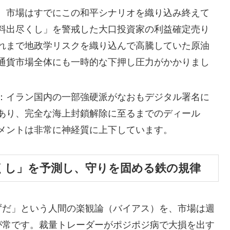
、市場はすでにこの和平シナリオを織り込み終えて
料出尽くし」を警戒した大口投資家の利益確定売り
れまで地政学リスクを織り込んで高騰していた原油
通貨市場全体にも一時的な下押し圧力がかかりまし
：イラン国内の一部強硬派がなおもデジタル署名に
あり、完全な海上封鎖解除に至るまでのディール
メントは非常に神経質に上下しています。
尽くし」を予測し、守りを固める鉄の規律
ずだ」という人間の楽観論（バイアス）を、市場は週
が常です。裁量トレーダーがポジポジ病で大損を出す