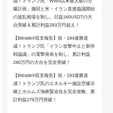
成！トランプ氏「WWII以来最大級の空
爆計画」撤回と米・イラン直接協議開始
の波乱相場を制し、日益160USDTの大
台突破＆累計利益283万円超え！
【BitradeX収支報告】祝・194連勝達
成！トランプ氏「イラン攻撃中止と新停
戦協議」の電撃発表を制し、累計利益
280万円の大台を完全突破！
【BitradeX収支報告】祝・193連勝達
成！トランプ氏のエネルギー施設空爆示
唆とホルムズ海峡緊迫化を完全攻略、累
計利益278万円突破！