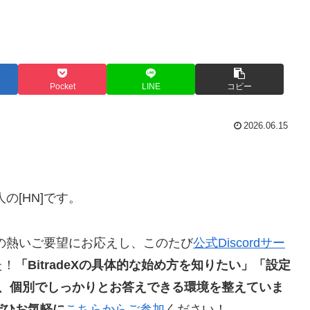
Pocket
LINE
コピー
2026.06.15
の[HN]です。
の熱いご要望にお応えし、このたび
公式Discordサー
た！
「BitradeXの具体的な始め方を知りたい」「設定
に、個別でしっかりとお答えできる環境を整えていま
ぜひお気軽に
こちらからご参加
ください！