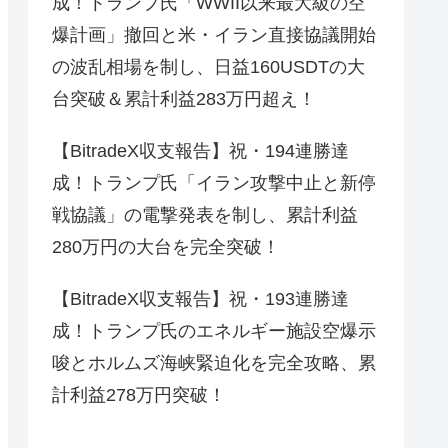
成！トランプ氏「WWII以来最大級の空
爆計画」撤回と米・イラン直接協議開始
の波乱相場を制し、日益160USDTの大
台突破＆累計利益283万円超え！
【BitradeX収支報告】祝・194連勝達
成！トランプ氏「イラン攻撃中止と新停
戦協議」の電撃発表を制し、累計利益
280万円の大台を完全突破！
【BitradeX収支報告】祝・193連勝達
成！トランプ氏のエネルギー施設空爆示
唆とホルムズ海峡緊迫化を完全攻略、累
計利益278万円突破！