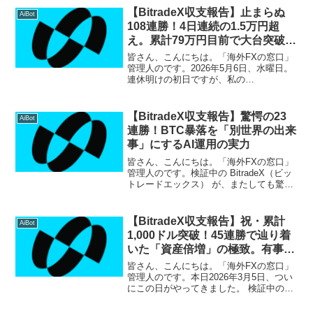
調に増え続け、もはやAI運用なしの生活
【BitradeX収支報告】止まらぬ
AiBot
は考...
108連勝！4日連続の1.5万円超
え。累計79万円目前で大台突破へ
カウントダウン
皆さん、こんにちは。「海外FXの窓口」
管理人のです。2026年5月6日、水曜日。
連休明けの初日ですが、私の
BitradeX（ビットレードエックス）運用
はそんな世間のリズムとは無関係に、過
去最高クラスの熱量を維持しています。
【BitradeX収支報告】驚愕の23
AiBot
本日、無事に 1...
連勝！BTC暴落を「別世界の出来
事」にするAI運用の実力
皆さん、こんにちは。「海外FXの窓口」
管理人のです。検証中の BitradeX（ビッ
トレードエックス） が、またしても驚く
べき結果を叩き出しました。 本日2月10
日の収支報告ですが、相場の混乱を一切
寄せ付けず、ついに 23日間連続の無敗記
【BitradeX収支報告】祝・累計
AiBot
録...
1,000ドル突破！45連勝で辿り着
いた「資産倍増」の極致。有事の
相場でAIが独走
皆さん、こんにちは。「海外FXの窓口」
管理人のです。本日2026年3月5日、つい
にこの日がやってきました。 検証中の
BitradeX（ビットレードエックス）にお
いて、ひとつの大きな金字塔を打ち立て