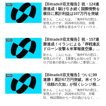
【BitradeX収支報告】祝・124連
AiBot
勝達成！駆け引き続く国際情勢を
横目に累計利益は107万円を突破
皆さん、こんにちは。「海外FXの窓口」
管理人のです。2026年5月20日、水曜
日。イラン情勢を巡るホワイトハウスの
緊迫した動きに世界が固さに呑む中、
BitradeXは圧倒的な安定感で123連勝を達
成しました！相場に急な揺さぶりがかか
【BitradeX収支報告】祝・157連
AiBot
る局面こ...
勝達成！イランによる「停戦違反
ドローン攻撃＆米軍報復空爆」の
有事再燃相場をAIが完全攻略、累
皆さん、こんにちは。「海外FXの窓口」
計利益194万円突破！
管理人のです。【重要なお知らせ】 当ブ
ログ読者の皆様からの熱いご要望にお応
えし、サポート環境をさらに拡充いたし
ました！LINEオープンチャット：匿名で
気軽に参加でき、リアルタイムの収支報
【BitradeX収支報告】ついに99
AiBot
告や簡単な情報交...
連勝！累計67万円突破。米イラン
「信頼の欠如」が招くレンジ相場
をAIが凌駕
皆さん、こんにちは。「海外FXの窓口」
管理人のです。2026年4月27日、月曜
日。 検証開始から一日の負けもなく、つ
いに 99連勝 という驚異的な記録に到達し
ました。100連勝まであと1日。資産は順