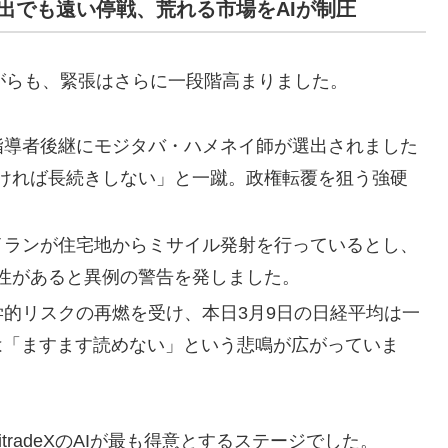
出でも遠い停戦、荒れる市場をAIが制圧
がらも、緊張はさらに一段階高まりました。
高指導者後継にモジタバ・ハメネイ師が選出されました
ければ長続きしない」と一蹴。政権転覆を狙う強硬
、イランが住宅地からミサイル発射を行っているとし、
性があると異例の警告を発しました。
政学的リスクの再燃を受け、本日3月9日の日経平均は一
には「ますます読めない」という悲鳴が広がっていま
radeXのAIが最も得意とするステージでした。