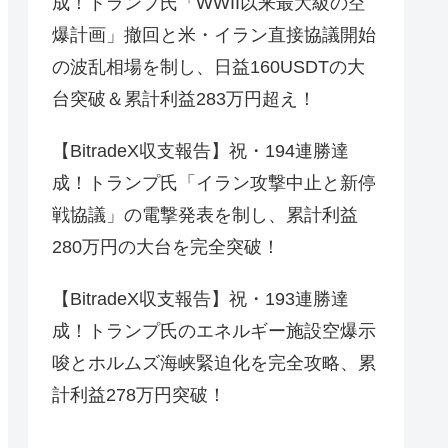
成！トランプ氏「WWII以来最大級の空
爆計画」撤回と米・イラン直接協議開始
の波乱相場を制し、日益160USDTの大
台突破＆累計利益283万円超え！
【BitradeX収支報告】祝・194連勝達
成！トランプ氏「イラン攻撃中止と新停
戦協議」の電撃発表を制し、累計利益
280万円の大台を完全突破！
【BitradeX収支報告】祝・193連勝達
成！トランプ氏のエネルギー施設空爆示
唆とホルムズ海峡緊迫化を完全攻略、累
計利益278万円突破！