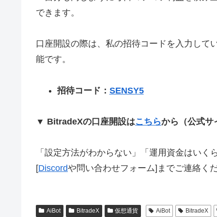
できます。
口座開設の際は、私の招待コードを入力して
能です。
招待コード：
SENSY5
▼ BitradeXの口座開設は
こちら
から（公式サ
「設定方法がわからない」「運用資金はいく
[
Discord
や問い合わせフォーム]までご連絡く
AiBot
BitradeX
仮想通貨
AiBot
BitradeX