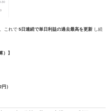
に、これで
5日連続で単日利益の過去最高を更新
し続
換算）】
62円）