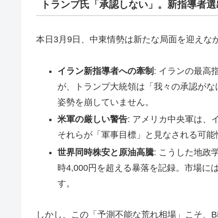
トランプ氏「承認しない」。新指導者選
本日3月9日、中東情勢は新たな局面を迎えな
イラン新指導者への牽制
: イランの最
が、トランプ大統領は「我々の承認がな
姿勢を崩していません。
米軍の厳しい警告
: アメリカ中央軍は
それらが「軍事目標」と見なされる可能
世界同時株安と原油高騰
: こうした地
時4,000円を超える暴落を記録。市場
す。
しかし、この「予測不能な荒れ相場」こそ、Bit