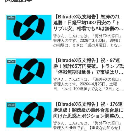
【BitradeX収支報告】怒涛の71
AiBot
連勝！日経平均1487円安の「ト
リプル安」相場でもAIは無傷の利
益確定
皆さん、こんにちは。「海外FXの窓口」
管理人のです。2026年3月30日。週明け
の相場は、まさに「嵐の月曜日」となり
ました。 しかし、私の運用する
BitradeX（ビットレードエックス）は、
そんなパニック相場を嘲笑うかのよう
【BitradeX収支報告】祝・97連
AiBot
に、無傷で 71...
勝！累計65万円突破。トランプ氏
「停戦無期限延長」で市場はリス
クオンへ
皆さん、こんにちは。「海外FXの窓口」
管理人のです。2026年4月25日、土曜
日。 ついに100連勝まであと「3日」とな
りました！世界中が固唾を呑んで見守っ
た「回答期限」でしたが、事態は劇的な
回避へと動き出しました。私の
【BitradeX収支報告】祝・176連
AiBot
BitradeX（ビ...
勝達成！閣僚級の最終合意合意に
向けた思惑とポジション調整の嵐
を制し、累計利益238万円突破！
皆さん、こんにちは。「海外FXの窓口」
管理人のHNSです。【重要なお知らせ】