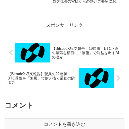
ログ読者の皆様からの熱いご要望にお応
えし、サポート環境をさらに拡充いたし
ました！LINEオープンチャット：匿名で
気軽に参加でき、リアルタイムの収支報
告や簡単な情報交...
スポンサーリンク
【BitradeX収支報告】19連勝！BTC・銀
の暴落を横目に「無傷」で利益を出すAI
の凄み
【BitradeX収支報告】驚異の22連勝！
BTC暴落を「無風」で耐え抜く最強の防
御力
コメント
コメントを書き込む