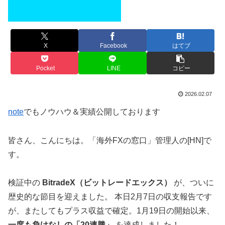
X
Facebook
はてブ
Pocket
LINE
コピー
2026.02.07
note
でもノウハウ＆実績公開しております
皆さん、こんにちは。「海外FXの窓口」管理人の[HN]で
す。
検証中の
BitradeX（ビットレードエックス）
が、ついに
歴史的な節目を迎えました。 本日2月7日の収支報告です
が、またしてもプラス収益で確定。1月19日の開始以来、
一度も負けなしの「20連勝」
を達成しました！