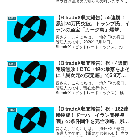
当ブログ読者の皆様からの熱いご要望に
お応えし、サポート環境をさらに拡充い
たしました！LINEオープンチャット：匿
名で気軽に参加でき、リアルタイムの収
【BitradeX収支報告】55連勝！
AiBot
支報告や簡単な...
累計24万円突破。トランプ氏、イ
ランの至宝「カーグ島」爆撃。緊
迫の有事相場でAIが最高益圏を独
皆さん、こんにちは。「海外FXの窓口」
走
管理人のです。2026年3月14日、
BitradeX（ビットレードエックス）の快
進撃が止まりません。 ついに前人未到の
連勝記録をまた一つ更新し、「55日間連
続プラス収益」 を達成しました！累計利
【BitradeX収支報告】祝・4週間
AiBot
益は 2...
連続無敗！BTC・銀の暴落をよそ
に「異次元の安定感」で5.8万円
突破
皆さん、こんにちは。「海外FXの窓口」
管理人のです。現在進行中の
BitradeX（ビットレードエックス） 検証
ですが、ついに本日、一つの大きな金字
塔を打ち立てました。 本日2月15日の収
支報告ですが、1月19日の開始から数えて
【BitradeX収支報告】祝・162連
AiBot
「28日間...
勝達成！ドーハ「イラン間接協
議」の条件闘争を完全攻略、累計
利益206万円突破！
皆さん、こんにちは。「海外FXの窓口」
管理人のです。【重要なお知らせ】 当ブ