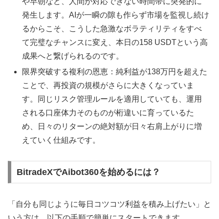
や早朝など、人間が対応できない時間帯に突発的に
発生します。AIが一瞬の隙も作らず市場を監視し続け
るからこそ、こうした急激なボラティリティをすべ
て完璧なチャンスに変え、本日の158 USDTという高
成果へと繋げられるのです。
限界突破する複利の恩恵：純利益が138万円を超えた
ことで、再投資の規模がさらに大きくなっていま
す。同じリスク管理ルールを適用していても、運用
される口座体力そのものが桁違いに育っているた
め、日々のリターンの絶対額が日々右肩上がりに増
えていく仕組みです。
BitradeXでAibot360を始めるには？
「自分も同じように毎日コツコツ利益を積み上げたい」と
いう方は、以下の手順で簡単にスタートできます。