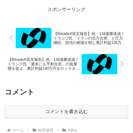
録...
スポンサーリンク
【BitradeX収支報告】祝・134連勝達成！
トランプ氏「イランの出方次第」と圧力
継続、混沌の相場を制し累計利益135万円
突破
【BitradeX収支報告】祝・136連勝達成！
トランプ氏「週末にも平和合意」の急展
開を捉え、累計利益140万円をロックオン
＆個別サポート始動
コメント
コメントを書き込む
ホーム
仮想通貨
AiBot