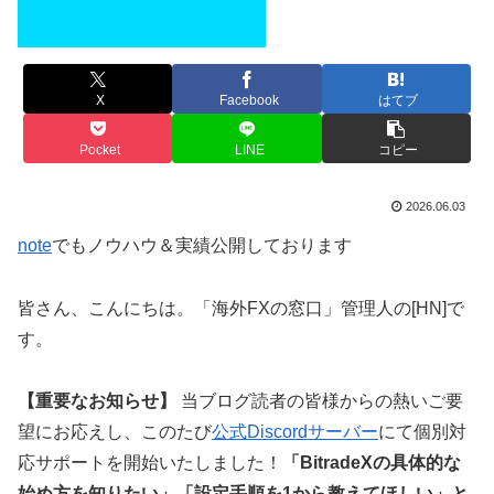
X
Facebook
はてブ
Pocket
LINE
コピー
2026.06.03
note
でもノウハウ＆実績公開しております
皆さん、こんにちは。「海外FXの窓口」管理人の[HN]で
す。
【重要なお知らせ】
当ブログ読者の皆様からの熱いご要
望にお応えし、このたび
公式Discordサーバー
にて個別対
応サポートを開始いたしました！
「BitradeXの具体的な
始め方を知りたい」「設定手順を1から教えてほしい」と