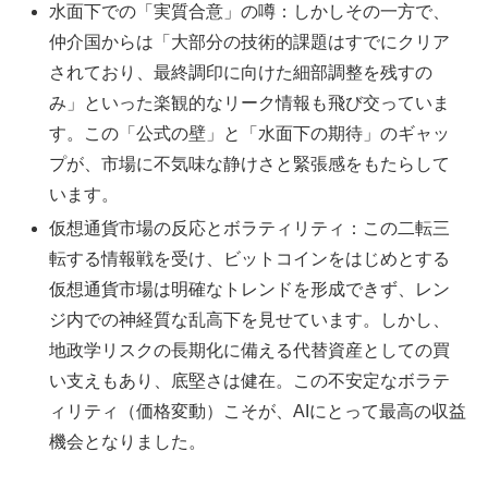
水面下での「実質合意」の噂：しかしその一方で、
仲介国からは「大部分の技術的課題はすでにクリア
されており、最終調印に向けた細部調整を残すの
み」といった楽観的なリーク情報も飛び交っていま
す。この「公式の壁」と「水面下の期待」のギャッ
プが、市場に不気味な静けさと緊張感をもたらして
います。
仮想通貨市場の反応とボラティリティ：この二転三
転する情報戦を受け、ビットコインをはじめとする
仮想通貨市場は明確なトレンドを形成できず、レン
ジ内での神経質な乱高下を見せています。しかし、
地政学リスクの長期化に備える代替資産としての買
い支えもあり、底堅さは健在。この不安定なボラテ
ィリティ（価格変動）こそが、AIにとって最高の収益
機会となりました。