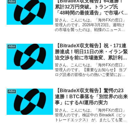
【BitradeX収支報告】64連勝！
AiBot
累...
累計32万円突破。トランプ氏
「48時間の最後通告」で市場パニ
ック。暗黒の月曜日をAIが制圧
皆さん、こんにちは。「海外FXの窓口」
管理人のです。2026年3月23日。週明け
の市場を襲ったのは、戦慄のニュースで
した。 しかし、BitradeX（ビットレード
エックス）はそんな激流をものともせ
ず、無敗の 64日間連続プラス収益 を更
【BitradeX収支報告】祝・171連
AiBot
新。...
勝達成！明日11日の米・イラン緊
迫交渉を前に市場激変、累計利益
226万円突破で15Kの大台へ！
皆さん、こんにちは。「海外FXの窓口」
管理人のです。【重要なお知らせ】 当ブ
ログ読者の皆様からの熱いご要望にお応
えし、サポート環境をさらに拡充いたし
ました！LINEオープンチャット：匿名で
気軽に参加でき、リアルタイムの収支報
【BitradeX収支報告】驚愕の23
AiBot
告や簡単な情報交...
連勝！BTC暴落を「別世界の出来
事」にするAI運用の実力
皆さん、こんにちは。「海外FXの窓口」
管理人のです。検証中の BitradeX（ビッ
トレードエックス） が、またしても驚く
べき結果を叩き出しました。 本日2月10
日の収支報告ですが、相場の混乱を一切
寄せ付けず、ついに 23日間連続の無敗記