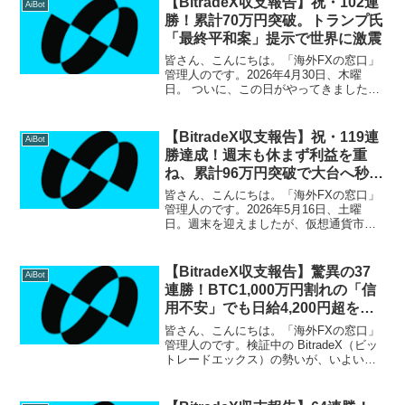
【BitradeX収支報告】祝・102連
AiBot
勝！累計70万円突破。トランプ氏
「最終平和案」提示で世界に激震
皆さん、こんにちは。「海外FXの窓口」
管理人のです。2026年4月30日、木曜
日。 ついに、この日がやってきました！
BitradeX（ビットレードエックス）の運
用益が 累計70万円を突破 しました。100
連勝の節目を超えてもなお、一度の負
【BitradeX収支報告】祝・119連
AiBot
け...
勝達成！週末も休まず利益を重
ね、累計96万円突破で大台へ秒読
み
皆さん、こんにちは。「海外FXの窓口」
管理人のです。2026年5月16日、土曜
日。週末を迎えましたが、仮想通貨市場
を舞台にするBitradeXに休息はありませ
ん。世界が歴史的な共同声明の余韻に浸
る中、本日も完璧なトレードを完遂し、
【BitradeX収支報告】驚異の37
AiBot
ついに11...
連勝！BTC1,000万円割れの「信
用不安」でも日給4,200円超をキ
ープ
皆さん、こんにちは。「海外FXの窓口」
管理人のです。検証中の BitradeX（ビッ
トレードエックス）の勢いが、いよいよ
止まらなくなってきました。 本日2月24
日の収支報告ですが、開始以来一度の負
けもなく 37日間連続プラス収益 を更新！